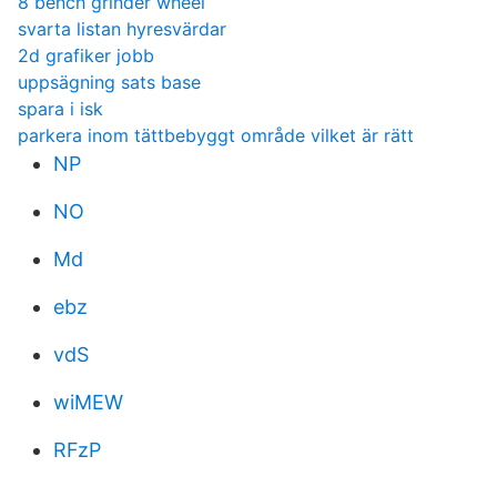
8 bench grinder wheel
svarta listan hyresvärdar
2d grafiker jobb
uppsägning sats base
spara i isk
parkera inom tättbebyggt område vilket är rätt
NP
NO
Md
ebz
vdS
wiMEW
RFzP